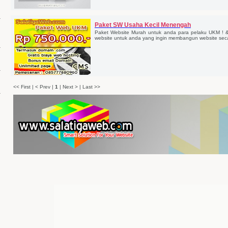
Paket SW Usaha Kecil Menengah
Paket Website Murah untuk anda para pelaku UKM !
website untuk anda yang ingin membangun website secar
<< First | < Prev |
1
| Next > | Last >>