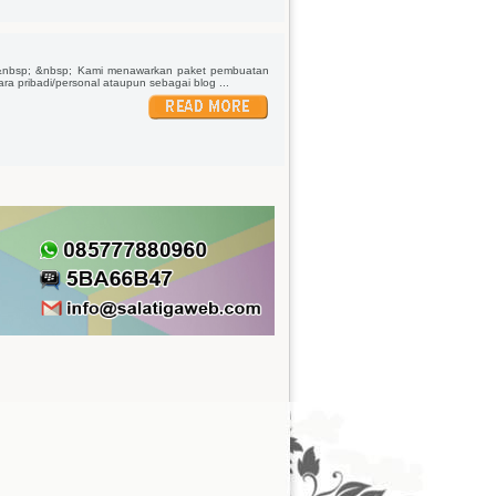
 &nbsp; &nbsp; Kami menawarkan paket pembuatan
a pribadi/personal ataupun sebagai blog ...