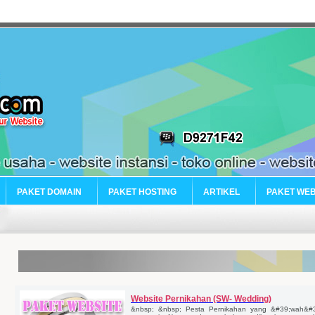
PAKET DOMAIN
PAKET HOSTING
ARTIKEL
PAKET WE
Website Pernikahan (SW- Wedding)
&nbsp; &nbsp; Pesta Pernikahan yang &#39;wah&#39