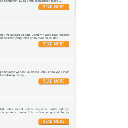
on pengantin. Lupa untuk menjadikan masa ...
et melakukan Update Content? atau tidak memiliki
 website yang telah anda buat, mulai dari ...
pembuatan website Business untuk anda yang ingin
bsite&nbsp;mampu ...
at untuk kreatif dalam berusaha, salah satunya
ia promosi utama. Toko online yang tidak hanya