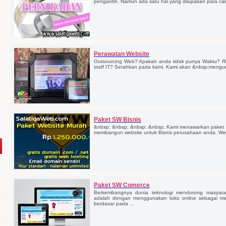
pengantin. Namun ada satu hal yang dilupakan para cal
Perawatan Website
Outsourcing Web? Apakah anda tidak punya Waktu? Rib
staff IT? Serahkan pada kami. Kami akan &nbsp;mengurus
Paket SW Bisnis
&nbsp; &nbsp; &nbsp; &nbsp; Kami menawarkan paket 
membangun website untuk Bisnis perusahaan anda. We
Paket SW Comerce
Berkembangnya dunia teknologi mendorong masyarak
adalah dengan menggunakan toko online sebagai med
berdasar pada ...