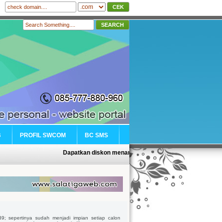
B
PROFIL SWCOM
BC SMS
Dapatkan diskon menarik sehubungan dengan promo di tah
; sepertinya sudah menjadi impian setiap calon