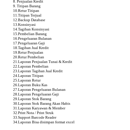
8. Penjualan Kredit
9. Titipan Barang
10.Retur Titipan
11.Titipan Terjual
12.Backup Database
13.Konsinyasi
14.Tagihan Konsinyasi
15.Pembelian Barang
16.Pengeluaran Bulanan
17.Pengeluaran Gaji
18.Tagihan Jual Kredit
19.Retur Penjualan
20.Retur Pembelian
21.Laporan Penjualan Tunai & Kredit
22.Laporan Pembelian
23.Laporan Tagihan Jual Kredit
24.Laporan Titipan
25.Laporan Retur
26.Laporan Buku Kas
27.Laporan Pengeluaran Bulanan
28.Laporan Pengeluaran Gaji
29.Laporan Stok Barang
30.Laporan Stok Barang Akan Habis
31.Laporan Karyawan & Member
32.Print Nota / Print Struk
33.Support Barcode Reader
34.Laporan Bisa disimpan format excel