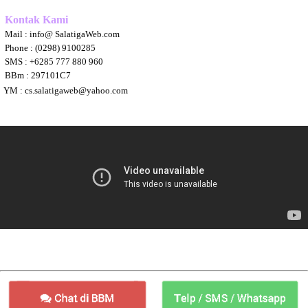
Kontak Kami
Mail : info@ SalatigaWeb.com
Phone : (0298) 9100285
SMS : +6285 777 880 960
BBm : 297101C7
YM : cs.salatigaweb@yahoo.com